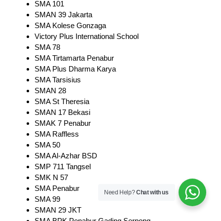
SMA 101
SMAN 39 Jakarta
SMA Kolese Gonzaga
Victory Plus International School
SMA 78
SMA Tirtamarta Penabur
SMA Plus Dharma Karya
SMA Tarsisius
SMAN 28
SMA St Theresia
SMAN 17 Bekasi
SMAK 7 Penabur
SMA Raffless
SMA 50
SMA Al-Azhar BSD
SMP 711 Tangsel
SMK N 57
SMA Penabur
Need Help?
Chat with us
SMA 99
SMAN 29 JKT
SMA BPK Penabur Gading Serpong