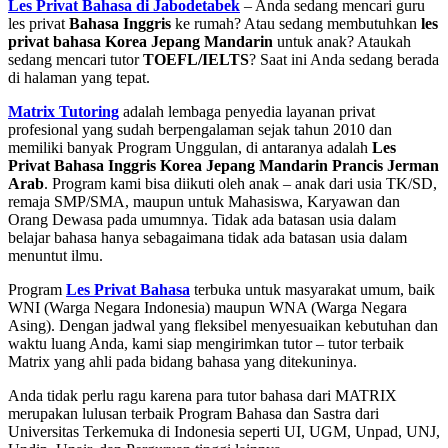
Les Privat Bahasa di Jabodetabek
– Anda sedang mencari guru
les privat
Bahasa Inggris
ke rumah? Atau sedang membutuhkan
les
privat bahasa Korea Jepang Mandarin
untuk anak? Ataukah
sedang mencari tutor
TOEFL/IELTS
? Saat ini Anda sedang berada
di halaman yang tepat.
Matrix Tutoring
adalah lembaga penyedia layanan privat
profesional yang sudah berpengalaman sejak tahun 2010 dan
memiliki banyak Program Unggulan, di antaranya adalah
Les
Privat Bahasa Inggris Korea Jepang Mandarin Prancis Jerman
Arab
. Program kami bisa diikuti oleh anak – anak dari usia TK/SD,
remaja SMP/SMA, maupun untuk Mahasiswa, Karyawan dan
Orang Dewasa pada umumnya. Tidak ada batasan usia dalam
belajar bahasa hanya sebagaimana tidak ada batasan usia dalam
menuntut ilmu.
Program
Les Privat Bahasa
terbuka untuk masyarakat umum, baik
WNI (Warga Negara Indonesia) maupun WNA (Warga Negara
Asing). Dengan jadwal yang fleksibel menyesuaikan kebutuhan dan
waktu luang Anda, kami siap mengirimkan tutor – tutor terbaik
Matrix yang ahli pada bidang bahasa yang ditekuninya.
Anda tidak perlu ragu karena para tutor bahasa dari MATRIX
merupakan lulusan terbaik Program Bahasa dan Sastra dari
Universitas Terkemuka di Indonesia seperti UI, UGM, Unpad, UNJ,