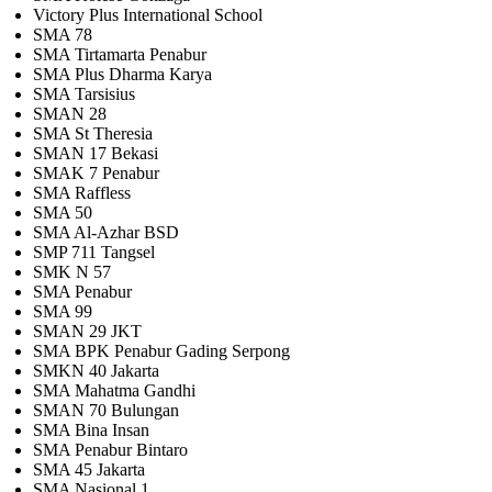
Victory Plus International School
SMA 78
SMA Tirtamarta Penabur
SMA Plus Dharma Karya
SMA Tarsisius
SMAN 28
SMA St Theresia
SMAN 17 Bekasi
SMAK 7 Penabur
SMA Raffless
SMA 50
SMA Al-Azhar BSD
SMP 711 Tangsel
SMK N 57
SMA Penabur
SMA 99
SMAN 29 JKT
SMA BPK Penabur Gading Serpong
SMKN 40 Jakarta
SMA Mahatma Gandhi
SMAN 70 Bulungan
SMA Bina Insan
SMA Penabur Bintaro
SMA 45 Jakarta
SMA Nasional 1