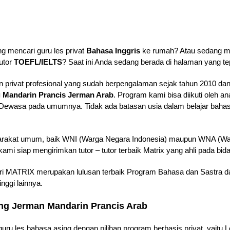
g mencari guru les privat
Bahasa Inggris
ke rumah? Atau sedang
utor
TOEFL/IELTS
? Saat ini Anda sedang berada di halaman yang te
 privat profesional yang sudah berpengalaman sejak tahun 2010 dan
g Mandarin Prancis Jerman Arab
. Program kami bisa diikuti oleh 
wasa pada umumnya. Tidak ada batasan usia dalam belajar bahasa
rakat umum, baik WNI (Warga Negara Indonesia) maupun WNA (Warg
i siap mengirimkan tutor – tutor terbaik Matrix yang ahli pada bid
ari MATRIX merupakan lulusan terbaik Program Bahasa dan Sastra dar
nggi lainnya.
ang Jerman Mandarin Prancis Arab
uru les bahasa asing dengan pilihan program berbasis privat, yaitu Le