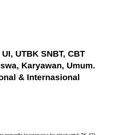
k UI, UTBK SNBT, CBT
iswa, Karyawan, Umum.
nal & Internasional
a penyedia layanan jasa les privat untuk TK, SD,