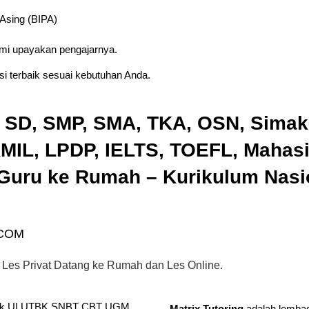
 Asing (BIPA)
ami upayakan pengajarnya.
i terbaik sesuai kebutuhan Anda.
, SD, SMP, SMA, TKA, OSN, Sima
IL, LPDP, IELTS, TOEFL, Mahas
Guru ke Rumah – Kurikulum Nasio
.COM
 Les Privat Datang ke Rumah dan Les Online.
Matrix Tutoring
adalah lembag