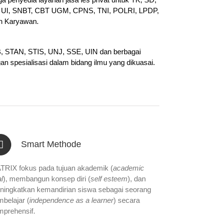
UI, SNBT, CBT UGM, CPNS, TNI, POLRI, LPDP,
n Karyawan.
PB, STAN, STIS, UNJ, SSE, UIN dan berbagai
gan spesialisasi dalam bidang ilmu yang dikuasai.
Smart Methode
TRIX fokus pada tujuan akademik (
academic
l
), membangun konsep diri (
self esteem
), dan
ningkatkan kemandirian siswa sebagai seorang
belajar (
independence as a learner
) secara
mprehensif.