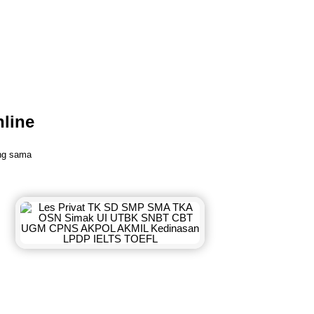
nline
ang sama