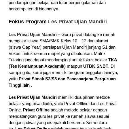
pendampingan belajar dari tutor berpengalaman dan
berkompeten di bidangnya.
Fokus Program
Les Privat Ujian Mandiri
Les Privat Ujian Mandiri
– Guru privat datang ke rumah
mengajar siswa SMA/SMK Kelas 10 – 12 dan alumni
(siswa Gap Year) persiapan Ujian Mandiri jenjang S1 dan
Vokasi untuk semua mapel yang dibutuhkan. Matrix
Tutoring juga dapat mendampingi untuk fokus belajar
TKA
(Tes Kemampuan Akademik)
maupun
UTBK SNBT
. Di
samping itu, kami juga memiliki program unggulan lainnya,
yaitu
Privat
Simak S2/S3 dan Pascasarjana Perguruan
Tinggi lain
.
Les Privat Ujian Mandiri
memiliki dua pilihan metode
belajar yang bisa dipilih, yaitu Privat Offline dan Les Privat
Online.
Privat Offline
adalah metode belajar dengan
mendatangkan guru les privat ke rumah siswa sesuai
dengan jadwal yang disepakati bersama. Sementara
itu,
Les Privat Online
adalah metode belajar jarak jauh