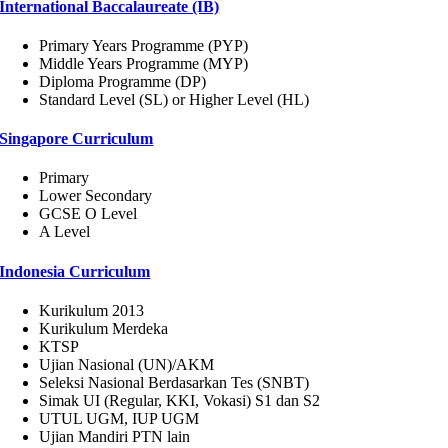
International Baccalaureate (IB)
Primary Years Programme (PYP)
Middle Years Programme (MYP)
Diploma Programme (DP)
Standard Level (SL) or Higher Level (HL)
Singapore Curriculum
Primary
Lower Secondary
GCSE O Level
A Level
Indonesia Curriculum
Kurikulum 2013
Kurikulum Merdeka
KTSP
Ujian Nasional (UN)/AKM
Seleksi Nasional Berdasarkan Tes (SNBT)
Simak UI (Regular, KKI, Vokasi) S1 dan S2
UTUL UGM, IUP UGM
Ujian Mandiri PTN lain