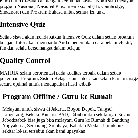
Kurikulum disesuaikan dengan kebutuhan siswa. Kami siap melayani
program Nasional, Nasional Plus, Internasional (IB, Cambridge,
Singapore) dan Program Bahasa untuk semua jenjang.
Intensive Quiz
Setiap siswa akan mendapatkan Intensive Quiz dalam setiap program
belajar. Tutor akan membantu Anda menemukan cara belajar efektif,
fun dan selalu bersemangat dalam belajar.
Quality Control
MATRIX selalu berorientasi pada kualitas terbaik dalam setiap
pekerjaan. Program, Sistem Belajar dan Tutor akan selalu kami manag
secara optimal untuk mendapatkan hasil terbaik.
Program Offline / Guru ke Rumah
Melayani untuk siswa di Jakarta, Bogor, Depok, Tangsel,
Tangerang, Bekasi, Bintaro, BSD, Cibubur dan sekitarnya. Selain
Jabodetabek bisa juga bisa melayani Guru ke Rumah di Bandung,
Yogyakarta, Semarang, Surabaya, Bali dan Medan. Untuk area
sekitar lokasi tersebut akan kami upayakan.