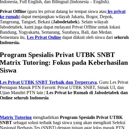
Indonesia, Full English, dan Bilingual (Indonesia – English).
Privat Offline
(guru les privat datang ke tempat siswa atau
les privat
ke rumah
) dapat menjangkau wilayah Jakarta, Bogor, Depok,
Tangerang, Tangsel, Bekasi (
Jabodetabek
). Selain wilayah
Jabodetabek, kami juga dapat melayani Privat Offline untuk lokasi
Bandung, Yogyakarta, Semarang, Surabaya, Bali, dan Medan.
Sementara itu,
Les Privat Online
dapat diikuti oleh siswa dari
seluruh
Indonesia.
Program Spesialis Privat UTBK SNBT
Matrix Tutoring: Fokus pada Keberhasilan
Siswa
Les Privat UTBK SNBT Terbaik dan Terpercaya
, Guru Les Privat
Persiapan Masuk PTN Favorit: Privat UTBK SNBT, Simak UI, dan
Ujian Mandiri PTN lain |
Les Privat ke Rumah di Jabodetabek dan
Online seluruh Indonesia
Matrix Tutoring
menghadirkan
Program Spesialis Privat UTBK
SNBT
sebagai solusi terbaik bagi siswa yang akan mengikuti Seleksi
Nasional Berbasis Tes (SNBT) dengan tujuan agar lolos masuk PTN