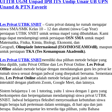
UI ITB UGM Unpad IPB ITS Undip Unair UB UPN
Unand & PTN Favorit
Les Privat UTBK SNBT
– Guru privat datang ke rumah mengajar
siswa SMA/SMK Kelas 10 – 12 dan alumni (siswa Gap Year)
persiapan UTBK SNBT untuk semua mapel yang dibutuhkan. Kami
juga dapat mendampingi untuk persiapan
OSN SMA
untuk mapel
Matematika, Fisika, Kimia, Biologi, Ekonomi, dan
Geografi,
Olimpiade Internasional (ISO/IMO/SEAMO/dll)
, maupu
untuk persiapan
TKA (Tes Kemampuan Akademik)
.
Les Privat UTBK SNBT
memiliki dua pilihan metode belajar yang
bisa dipilih, yaitu Privat Offline dan Les Privat Online.
Les Privat
Offline
adalah metode belajar dengan mendatangkan guru les privat ke
rumah siswa sesuai dengan jadwal yang disepakati bersama. Sementar
itu,
Les Privat Online
adalah metode belajar jarak jauh secara
interaktif dengan platform Zoom, Google Meet, dan lainnya.
Sistem belajarnya 1 on 1 tutoring, yaitu 1 siswa dengan 1 guru yang
berkompeten dan berpengalaman mendampingi siswa privat UTBK
SNBT. Jadwal belajarnya fleksibel menyesuaikan kebutuhan siswa
ingin berapa kali pertemuan dalam seminggu, di hari apa dan jam
berapa. Bahasa pengantar les tersedia tiga pilihan, yaitu Bahasa