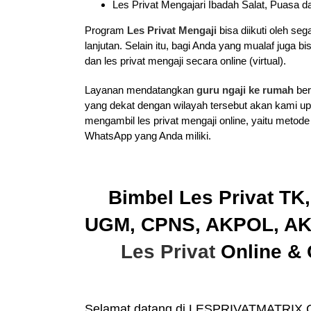
Les Privat Mengajari Ibadah Salat, Puasa da
Program
Les Privat Mengaji
bisa diikuti oleh se
lanjutan. Selain itu, bagi Anda yang mualaf juga bi
dan les privat mengaji secara online (virtual).
Layanan mendatangkan
guru ngaji ke rumah
ber
yang dekat dengan wilayah tersebut akan kami up
mengambil les privat mengaji online, yaitu metod
WhatsApp yang Anda miliki.
Bimbel Les Privat TK
UGM, CPNS, AKPOL, AKM
Les Privat
Online & 
Selamat datang di LESPRIVATMATRIX