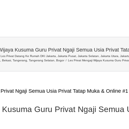
Wijaya Kusuma Guru Privat Ngaji Semua Usia Privat Ta
Les Privat Datang Ke Rumah DKI Jakarta, Jakarta Pusat, Jakarta Selatan, Jakarta Utara, Jakarta
, Bekasi, Tangerang, Tangerang Selatan, Bogor
Les Privat Mengaji Wijaya Kusuma Guru Priva
Privat Ngaji Semua Usia Privat Tatap Muka & Online #1
a Kusuma Guru Privat Ngaji Semua 