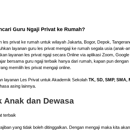
cari Guru Ngaji Privat ke Rumah?
les privat ke rumah untuk wilayah Jakarta, Bogor, Depok, Tangerang
hkan layanan guru les privat mengaji ke rumah segala usia (anak-
kan layanan les privat ngaji secara Online via aplikasi Zoom, Goog
ajar bersama guru ngaji terbaik hanya dari rumah, kapan pun dengan p
ang memilih les privat mengaji online.
an layanan Les Privat untuk Akademik Sekolah
TK, SD, SMP, SMA, 
hasa asing lainnya.
uk Anak dan Dewasa
jiban yang tidak boleh ditinggalkan. Dengan mengaji maka kita aka