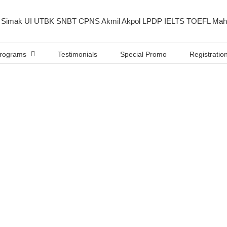
rograms
Testimonials
Special Promo
Registratio