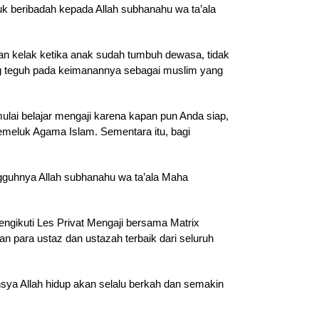
k beribadah kepada Allah subhanahu wa ta’ala
an kelak ketika anak sudah tumbuh dewasa, tidak
ang teguh pada keimanannya sebagai muslim yang
lai belajar mengaji karena kapan pun Anda siap,
 memeluk Agama Islam. Sementara itu, bagi
ngguhnya Allah subhanahu wa ta’ala Maha
engikuti Les Privat Mengaji bersama Matrix
n para ustaz dan ustazah terbaik dari seluruh
sya Allah hidup akan selalu berkah dan semakin