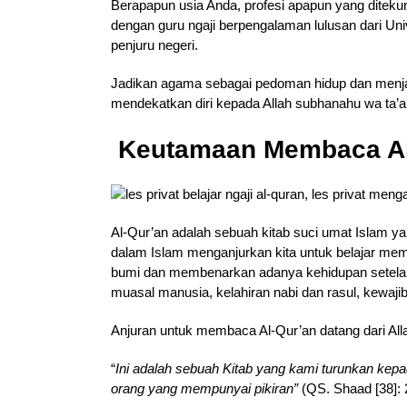
Berapapun usia Anda, profesi apapun yang ditekun
dengan guru ngaji berpengalaman lulusan dari Uni
penjuru negeri.
Jadikan agama sebagai pedoman hidup dan menjad
mendekatkan diri kepada Allah subhanahu wa ta’a
Keutamaan Membaca A
Al-Qur’an adalah sebuah kitab suci umat Islam y
dalam Islam menganjurkan kita untuk belajar mem
bumi dan membenarkan adanya kehidupan setelah 
muasal manusia, kelahiran nabi dan rasul, kewajib
Anjuran untuk membaca Al-Qur’an datang dari All
“
In
i adalah sebuah Kitab yang kami turunkan ke
orang yang mempunyai pikiran”
(QS. Shaad [38]: 