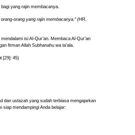
 bagi yang rajin membacanya.
i orang-orang yang rajin membacanya.” (
HR.
n mendalami isi Al-Qur’an. Membaca Al-Qur’an
n firman Allah Subhanahu wa ta’ala.
 [29]: 45)
d dan ustazah yang sudah terbiasa mengajarkan
i siap mendampingi Anda belajar: