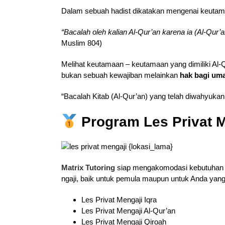
Dalam sebuah hadist dikatakan mengenai keutam
“Bacalah oleh kalian Al-Qur’an karena ia (Al-Qur
Muslim 804)
Melihat keutamaan – keutamaan yang dimiliki Al-
bukan sebuah kewajiban melainkan
hak bagi uma
“Bacalah Kitab (Al-Qur’an) yang telah diwahyuk
Program Les Privat
M
Matrix Tutoring
siap mengakomodasi kebutuhan A
ngaji, baik untuk pemula maupun untuk Anda yan
Les Privat Mengaji Iqra
Les Privat Mengaji Al-Qur’an
Les Privat Mengaji Qiroah