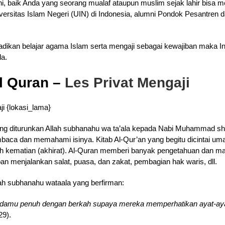
i, baik Anda yang seorang mualaf ataupun muslim sejak lahir bisa m
versitas Islam Negeri (UIN) di Indonesia, alumni Pondok Pesantren da
ikan belajar agama Islam serta mengaji sebagai kewajiban maka In
la.
l Quran –
Les Privat Mengaji
ang diturunkan Allah subhanahu wa ta’ala kepada Nabi Muhammad sha
baca dan memahami isinya. Kitab Al-Qur’an yang begitu dicintai um
kematian (akhirat). Al-Quran memberi banyak pengetahuan dan man
an menjalankan salat, puasa, dan zakat, pembagian hak waris, dll.
ah subhanahu wataala yang berfirman:
padamu penuh dengan berkah supaya mereka memperhatikan ayat-aya
29).