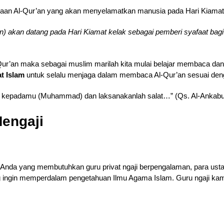
aan Al-Qur’an yang akan menyelamatkan manusia pada Hari Kiamat
’an) akan datang pada Hari Kiamat kelak sebagai pemberi syafaat bag
Qur’an maka sebagai muslim marilah kita mulai belajar membaca da
t Islam
untuk selalu menjaga dalam membaca Al-Qur’an sesuai denga
an kepadamu (Muhammad) dan laksanakanlah salat…” (Qs. Al-Ankabut
engaji
nda yang membutuhkan guru privat ngaji berpengalaman, para usta
g ingin memperdalam pengetahuan Ilmu Agama Islam. Guru ngaji kam