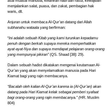
asal muasal manusia, kelahiran nabi dan rasul, kewajiban
menjalankan salat, puasa, dan zakat, pembagian hak
waris, dll.
Anjuran untuk membaca Al-Qur’an datang dari Allah
subhanahu wataala yang berfirman:
“
In
i adalah sebuah Kitab yang kami turunkan kepadamu
penuh dengan berkah supaya mereka memperhatikan
ayat-ayat-Nya dan supaya mendapat pelajaran orang-orang
yang mempunyai pikiran”
(QS. Shaad [38]: 29).
Dalam sebuah hadist dikatakan mengenai keutamaan Al-
Qur’an yang akan menyelamatkan manusia pada Hari
Kiamat bagi yang rajin membacanya.
“Bacalah oleh kalian Al-Qur’an karena ia (Al-Qur’an) akan
datang pada Hari Kiamat kelak sebagai pemberi syafaat
bagi orang-orang yang rajin membacanya.” (
HR. Muslim
804)