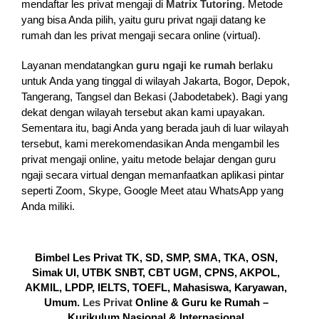
mendaftar les privat mengaji di
Matrix Tutoring
. Metode
yang bisa Anda pilih, yaitu guru privat ngaji datang ke
rumah dan les privat mengaji secara online (virtual).
Layanan mendatangkan
guru ngaji ke rumah
berlaku
untuk Anda yang tinggal di wilayah Jakarta, Bogor, Depok,
Tangerang, Tangsel dan Bekasi (Jabodetabek). Bagi yang
dekat dengan wilayah tersebut akan kami upayakan.
Sementara itu, bagi Anda yang berada jauh di luar wilayah
tersebut, kami merekomendasikan Anda mengambil les
privat mengaji online, yaitu metode belajar dengan guru
ngaji secara virtual dengan memanfaatkan aplikasi pintar
seperti Zoom, Skype, Google Meet atau WhatsApp yang
Anda miliki.
Bimbel Les Privat TK, SD, SMP, SMA, TKA, OSN,
Simak UI, UTBK SNBT, CBT UGM, CPNS, AKPOL,
AKMIL, LPDP, IELTS, TOEFL, Mahasiswa, Karyawan,
Umum.
Les Privat
Online & Guru ke Rumah –
Kurikulum Nasional & Internasional