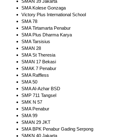
SMAN 39 Jakarta
SMA Kolese Gonzaga
Victory Plus International School
SMA 78
SMA Tirtamarta Penabur
SMA Plus Dharma Karya
SMA Tarsisius
SMAN 28
SMA St Theresia
SMAN 17 Bekasi
SMAK 7 Penabur
SMA Raffless
SMA 50
SMA Al-Azhar BSD
SMP 711 Tangsel
SMK N 57
SMA Penabur
SMA 99
SMAN 29 JKT
SMA BPK Penabur Gading Serpong
SMKN 40 Jakarta