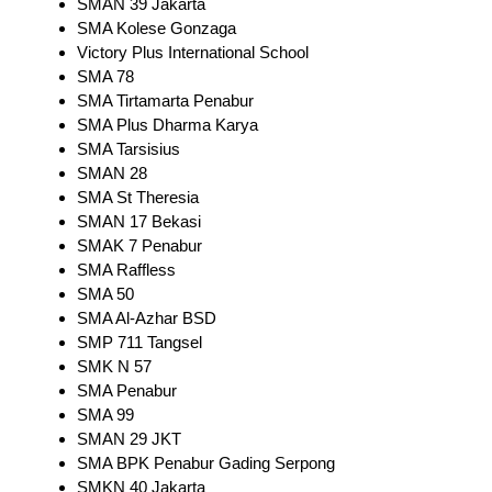
SMAN 39 Jakarta
SMA Kolese Gonzaga
Victory Plus International School
SMA 78
SMA Tirtamarta Penabur
SMA Plus Dharma Karya
SMA Tarsisius
SMAN 28
SMA St Theresia
SMAN 17 Bekasi
SMAK 7 Penabur
SMA Raffless
SMA 50
SMA Al-Azhar BSD
SMP 711 Tangsel
SMK N 57
SMA Penabur
SMA 99
SMAN 29 JKT
SMA BPK Penabur Gading Serpong
SMKN 40 Jakarta